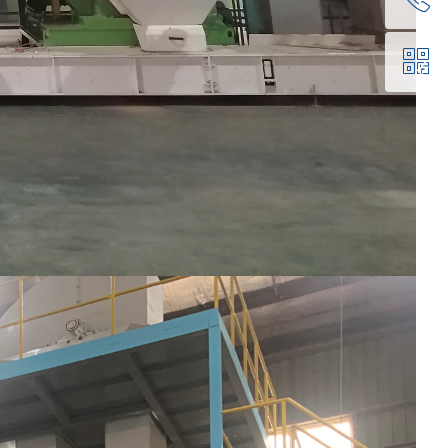
ꀥ
0519-87838999
微信二维码