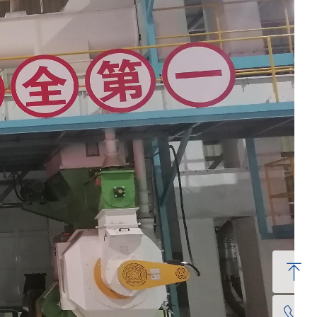
ꁸ
ꂅ
回到顶部